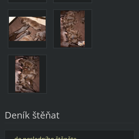
Deník štěňat