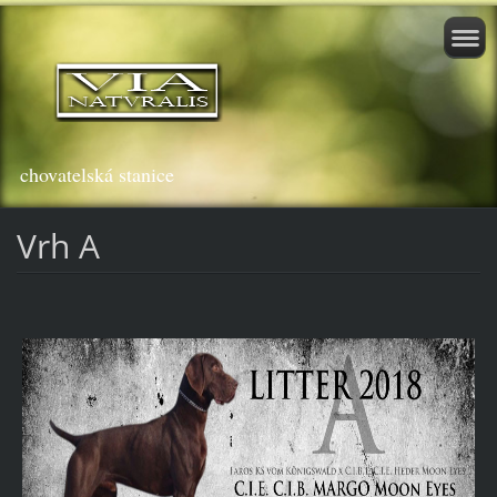
chovatelská stanice
Vrh A