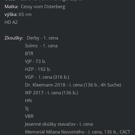
Matka:
Cessy vom Osterberg
výška:
65 cm
HD A2
Zkoušky:
Derby - 1. cena
Solms - 1. cena
BTR
VJP - 73 b.
HZP - 192 b.
VGP - I. cena (316 b.)
Dr. Kleemann 2018 - I. cena (136 b , 4h Suche)
IKP 2017 - I. cena (136 b.)
HN
Sj
VBR
Jesenné skúšky stavačov - I. cena
Memoriál Milana Novotného - I. cena, 136 b., CACT