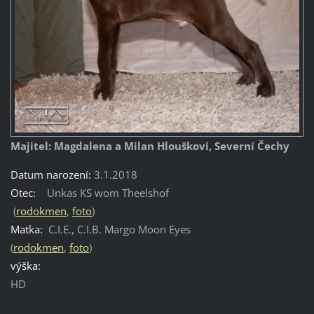
Majitel: Magdalena a Milan Hlouškovi, Severní Čechy
Datum narození:
3.1.2018
Otec:
Unkas KS wom Theelshof
(
rodokmen
,
foto
)
Matka:
C.I.E., C.I.B. Margo Moon Eyes
(
rodokmen
,
foto
)
výška:
HD