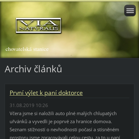
chovatelská stanice
Archiv článků
První výlet k paní doktorce
31.08.2019 10:26
Včera jsme si naložili auto plné malých chlupatých
uřvánků a vyvedli je poprvé za hranice domova.
Seznam stížností o nevhodnosti počasí a stísněném
prostoru jsme zpracovávali celou cestu, za to u paní