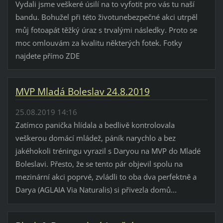
Vydali jsme veškeré úsilí na to vyfotit pro vás tu naší
bandu. Bohužel při této životunebezpečné akci utrpěl
můj fotoapát těžký úraz s trvalými následky. Proto se
moc omlouvám za kvalitu některých fotek. Fotky
najdete přímo ZDE
MVP Mladá Boleslav 24.8.2019
25.08.2019 14:16
Zatímco panička hlídala a bedlivě kontrolovala
veškerou domácí mládež, páník narychlo a bez
jakéhokoli tréningu vyrazil s Daryou na MVP do Mladé
Boleslavi. Přesto, že se tento pár objevil spolu na
mezinární akci poprvé, zvládli to oba dva perfektně a
Darya (AGLAIA Via Naturalis) si přivezla domů...