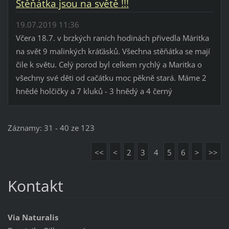
Štěňátka jsou na světě !!!
19.07.2019 11:36
Včera 18.7. v brzkých raních hodinách přivedla Máritka
na svět 9 malinkých kráťásků. Všechna stěňátka se mají
čile k světu. Celý porod byl celkem rychlý a Maritka o
všechny své děti od cačátku moc pěkně stará. Máme 2
hnědé holčičky a 7 kluků - 3 hnědý a 4 černý
Záznamy: 31 - 40 ze 123
<<
<
2
3
4
5
6
>
>>
Kontakt
Via Naturalis