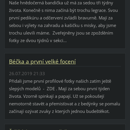
Naše hnědočerná bandička už má za sedou tři týdny
života. Konečně s nima začíná být trochu legrace. Svou
první pedikúru a odčervení zvládli bravurně. Mají za
sebou i výlety na zahradu a kašičku s misky, aby jsme
trochu ulevili máme. Zveřejněny jsou se zpožděním
fotky ze dvou týdnů v sekci...
Béčka a první velké focení
26.07.2019 21:33
Přidali jsme první profilové fotky našich zatím ještě
slepých modelů - ZDE . Mají za sebou první týden
života. Vzorně spinkají a papají. Už se pokoušejí
nemotorně stavět a přemisťovat a z bedýnky se pomalu
začínají ozývat zvuky z kterých jednou budeštěkot.