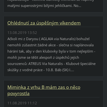
malými superostrými bílými jehličkami. No...
Ohlédnutí za úspěšným víkendem
13.08.2019 13:52
Ačkoli mi z Daryou ( AGLAIA via Naturalis) bohužel
nemohli zúšastnit žádné akce - slečna si naplánovala
hárání tak, aby v den klubovky byla v tom nejlepším -
mohli jsme se těšit alespoň z úspěchů jejích
sourozenců: ATREUS Via Naturalis - Klubové špeciálne
skúšky z vodné práce - 10.8. Báb (SK) I....
Miminka z vrhu B mám zas o něco
povyrostla
11.08.2019 11:12